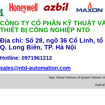
CÔNG TY CỔ PHẦN KỸ THUẬT V
THIẾT BỊ CÔNG NGHIỆP NTD
Địa chỉ: Số 28, ngõ 36 Cổ Linh, tổ
Q. Long Biên, TP. Hà Nội
Hotline
: 0971961212
sales@ntd-automation.com
Tags:
Yamari Vietnam
,
M-System Vietnam
,
H
Thiết k