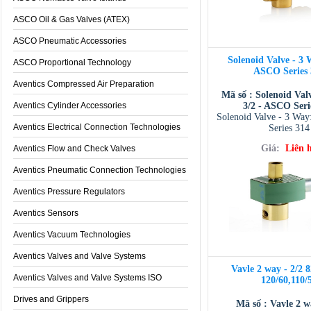
ASCO Oil & Gas Valves (ATEX)
ASCO Pneumatic Accessories
Solenoid Valve - 3 
ASCO Proportional Technology
ASCO Series 
Aventics Compressed Air Preparation
Mã số : Solenoid Val
Aventics Cylinder Accessories
3/2 - ASCO Seri
Solenoid Valve - 3 Way
Aventics Electrical Connection Technologies
Series 314
Giá:
Liên 
Aventics Flow and Check Valves
Aventics Pneumatic Connection Technologies
Aventics Pressure Regulators
Aventics Sensors
Aventics Vacuum Technologies
Aventics Valves and Valve Systems
Vavle 2 way - 2/2
Aventics Valves and Valve Systems ISO
120/60,110/
Drives and Grippers
Mã số : Vavle 2 w