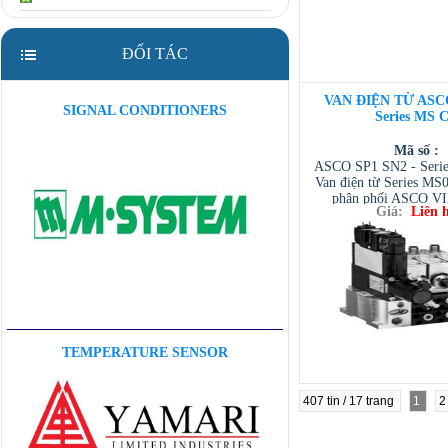
ĐỐI TÁC
VAN ĐIỆN TỪ ASC
SIGNAL CONDITIONERS
Series MS 
Mã số :
ASCO SP1 SN2 - Serie
Van điện từ Series MS
phân phối ASCO 
Giá:
Liên 
Distributor | ASCO
TOPWORX VIETNAM 
VIETNAM / TESCO
TEMPERATURE SENSOR
407 tin / 17 trang
1