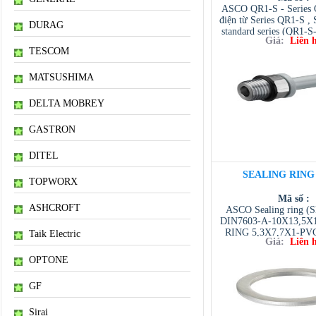
ASCO QR1-S - Series 
điện từ Series QR1-S ,
DURAG
standard series (QR1
Giá:
Liên 
DA04). NTD nhà phân
TESCOM
VIET NAM Distribut
VIETNAM / TO
VIETNAM / AVENTI
MATSUSHIMA
/ TESCOM VI
DELTA MOBREY
GASTRON
DITEL
SEALING RING
TOPWORX
Mã số :
ASHCROFT
ASCO Sealing ring 
DIN7603-A-10X13,5X
RING 5,3X7,7X1-PV
Taik Electric
Giá:
Liên 
(SEAL RING 10,3
POLYAMID). NTD nhà
OPTONE
ASCO VIET NAM Dist
ASCO VIETNAM /
GF
VIETNAM / AVENTI
/ TESCOM VI
Sirai