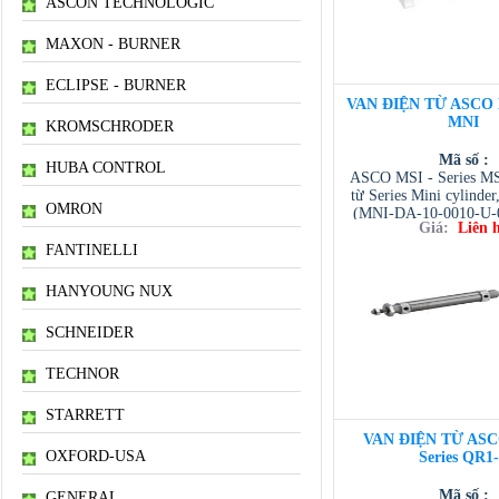
ASCON TECHNOLOGIC
MAXON - BURNER
ECLIPSE - BURNER
VAN ĐIỆN TỪ ASCO M
MNI
KROMSCHRODER
Mã số :
HUBA CONTROL
ASCO MSI - Series MSI
từ Series Mini cylinder
OMRON
(MNI-DA-10-0010-U-0
Giá:
Liên 
000-00). NTD nhà phâ
VIET NAM Distribut
FANTINELLI
VIETNAM / TO
VIETNAM / AVENTI
HANYOUNG NUX
/ TESCOM VI
SCHNEIDER
TECHNOR
STARRETT
VAN ĐIỆN TỪ ASC
OXFORD-USA
Series QR1
Mã số :
GENERAL