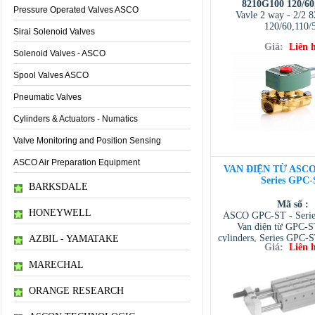
8210G100 120/60
Pressure Operated Valves ASCO
Vavle 2 way - 2/2 
120/60,110/
Sirai Solenoid Valves
Giá:
Liên 
Solenoid Valves - ASCO
Spool Valves ASCO
Pneumatic Valves
Cylinders & Actuators - Numatics
Valve Monitoring and Position Sensing
ASCO Air Preparation Equipment
VAN ĐIỆN TỪ ASCO
Series GPC-
BARKSDALE
Mã số :
HONEYWELL
ASCO GPC-ST - Serie
Van điện từ GPC-S
cylinders, Series GPC
AZBIL - YAMATAKE
Giá:
Liên 
012-0035-ST-BB). NT
phối ASCO VIET NAM D
MARECHAL
ASCO VIETNAM /
VIETNAM / AVENTI
ORANGE RESEARCH
/ TESCOM VI