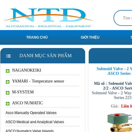
TRANG CHỦ
GIỚI THIỆU
DANH MỤC SẢN PHẨM
Solenoid Valve - 2 
NAGANOKEIKI
ASCO Series 
YAMARI - Temperature sensor
Mã số : Solenoid Val
2/2 - ASCO Seri
M-SYSTEM
Solenoid Valve - 2 Way
Series 223
ASCO NUMATIC
Giá:
Liên 
Asco Manually Operated Valves
ASCO Medical and Analytical Valves
ASCO Numatics Valve Islands