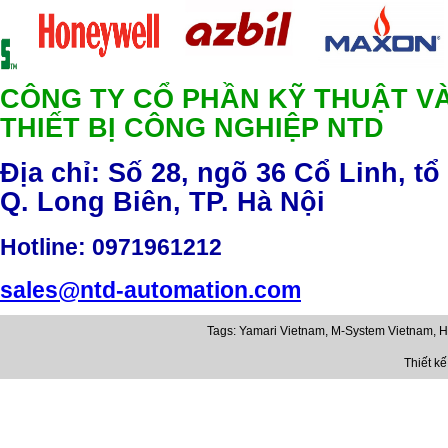
CÔNG TY CỔ PHẦN KỸ THUẬT V
THIẾT BỊ CÔNG NGHIỆP NTD
Địa chỉ: Số 28, ngõ 36 Cổ Linh, tổ
Q. Long Biên, TP. Hà Nội
Hotline
: 0971961212
sales@ntd-automation.com
Tags:
Yamari Vietnam
,
M-System Vietnam
,
H
Thiết k