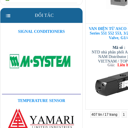
ĐỐI TÁC
VAN ĐIỆN TỪ ASCO 5
SIGNAL CONDITIONERS
Series 551 552 553, 3
Valve, G1/
Mã số :
NTD nhà phân phối 
NAM Distributor
VIETNAM / TO
Giá:
Liên 
VIETNAM / AVENTI
/ TESCOM VI
TEMPERATURE SENSOR
407 tin / 17 trang
1