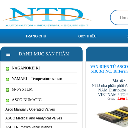
TRANG CHỦ
GIỚI THIỆU
DANH MỤC SẢN PHẨM
VAN ĐIỆN TỪ ASCO 5
NAGANOKEIKI
518, 3/2 NC, Differen
YAMARI - Temperature sensor
Mã số :
NTD nhà phân phối 
M-SYSTEM
NAM Distributor
VIETNAM / TO
Giá:
Liên 
VIETNAM / AVENTI
ASCO NUMATIC
/ TESCOM VI
Asco Manually Operated Valves
ASCO Medical and Analytical Valves
ASCO Numatics Valve Islands