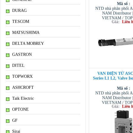
Mã số :
NTD nhà phân phối 
DURAG
NAM Distributor
VIETNAM / TO
TESCOM
Giá:
Liên 
VIETNAM / AVENTI
/ TESCOM VI
MATSUSHIMA
DELTA MOBREY
GASTRON
DITEL
VAN ĐIỆN TỪ ASC
TOPWORX
Series L1 L2, Valve Is
ASHCROFT
Mã số :
NTD nhà phân phối 
NAM Distributor
Taik Electric
VIETNAM / TO
Giá:
Liên 
VIETNAM / AVENTI
OPTONE
/ TESCOM VI
GF
Sirai