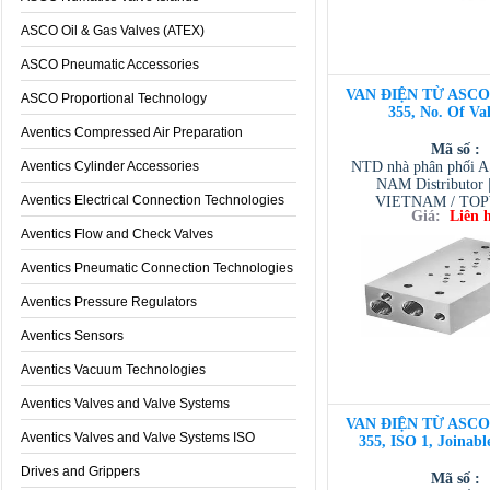
ASCO Oil & Gas Valves (ATEX)
ASCO Pneumatic Accessories
VAN ĐIỆN TỪ ASCO 3
ASCO Proportional Technology
355, No. Of Val
Aventics Compressed Air Preparation
Mã số :
Aventics Cylinder Accessories
NTD nhà phân phối 
NAM Distributor
Aventics Electrical Connection Technologies
VIETNAM / TO
Giá:
Liên 
VIETNAM / AVENTI
Aventics Flow and Check Valves
/ TESCOM VI
Aventics Pneumatic Connection Technologies
Aventics Pressure Regulators
Aventics Sensors
Aventics Vacuum Technologies
Aventics Valves and Valve Systems
VAN ĐIỆN TỪ ASCO 3
Aventics Valves and Valve Systems ISO
355, ISO 1, Joinabl
Drives and Grippers
Mã số :