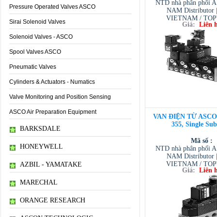
NTD nhà phân phối 
Pressure Operated Valves ASCO
NAM Distributor
VIETNAM / TO
Sirai Solenoid Valves
Giá:
Liên 
VIETNAM / AVENTI
/ TESCOM VI
Solenoid Valves - ASCO
Spool Valves ASCO
Pneumatic Valves
Cylinders & Actuators - Numatics
Valve Monitoring and Position Sensing
ASCO Air Preparation Equipment
VAN ĐIỆN TỪ ASCO 3
355, Single Sub
BARKSDALE
Mã số :
HONEYWELL
NTD nhà phân phối 
NAM Distributor
VIETNAM / TO
AZBIL - YAMATAKE
Giá:
Liên 
VIETNAM / AVENTI
/ TESCOM VI
MARECHAL
ORANGE RESEARCH