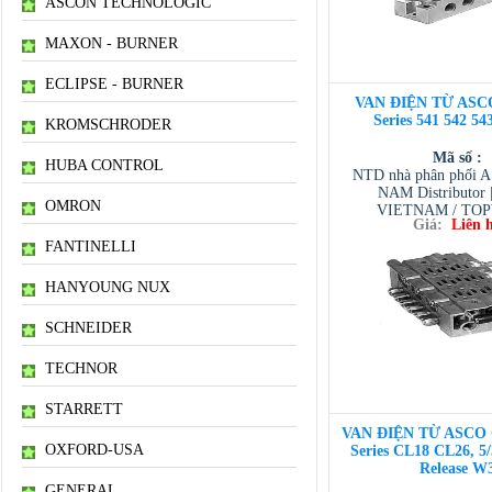
ASCON TECHNOLOGIC
MAXON - BURNER
ECLIPSE - BURNER
VAN ĐIỆN TỪ ASCO
Series 541 542 54
KROMSCHRODER
Mã số :
HUBA CONTROL
NTD nhà phân phối 
NAM Distributor
OMRON
VIETNAM / TO
Giá:
Liên 
VIETNAM / AVENTI
/ TESCOM VI
FANTINELLI
HANYOUNG NUX
SCHNEIDER
TECHNOR
STARRETT
VAN ĐIỆN TỪ ASCO 
OXFORD-USA
Series CL18 CL26, 5/
Release W
GENERAL