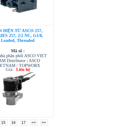
N ĐIỆN TỪ ASCO 257,
IES 257, 2/2 NC, G1/8,
Leaded, Threaded
Mã số :
hà phân phối ASCO VIET
M Distributor | ASCO
IETNAM / TOPWORX
Giá:
Liên hệ
AM / AVENTIC VIETNAM
 TESCOM VIETNAM
15
16
17
<<
>>