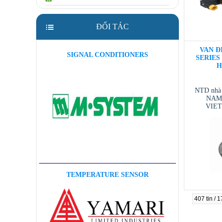
ĐỐI TÁC
VAN ĐI
SIGNAL CONDITIONERS
SERIES 3
H
NTD nhà
NAM 
VIE
VIETNAM
/ T
TEMPERATURE SENSOR
407 tin / 