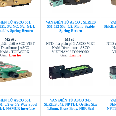
IỆN TỪ ASCO 551,
VAN ĐIỆN TỪ ASCO , SERIES
VA
51, 3/2 NC, 5/2, G1/4,
551 552 553, 5/2, Mono-Stable
SERIES 
able, Spring Return
Spring Return
Mã số :
Mã số :
 phân phối ASCO VIET
NTD nhà phân phối ASCO VIET
NTD n
Distributor | ASCO
NAM Distributor | ASCO
NA
TNAM / TOPWORX
VIETNAM / TOPWORX
V
Giá:
Liên hệ
Giá:
Liên hệ
 / AVENTIC VIETNAM
VIETNAM / AVENTIC VIETNAM
VIETN
ESCOM VIETNAM
/ TESCOM VIETNAM
/
IỆN TỪ ASCO 551,
VAN ĐIỆN TỪ ASCO 345,
VA
1, 3/2 or 5/2 Way Spool
SERIES 345, NPT1/4, Orifice Size
SER
1/4, NAMUR interface
1.6mm, Brass Body, NBR Seal
NPT1/