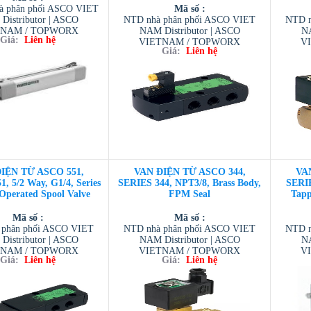
à phân phối ASCO VIET
Mã số :
Distributor | ASCO
NTD nhà phân phối ASCO VIET
NTD n
TNAM / TOPWORX
NAM Distributor | ASCO
NA
Giá:
Liên hệ
 / AVENTIC VIETNAM
VIETNAM / TOPWORX
V
Giá:
Liên hệ
ESCOM VIETNAM
VIETNAM / AVENTIC VIETNAM
VIETN
/ TESCOM VIETNAM
/
IỆN TỪ ASCO 551,
VAN ĐIỆN TỪ ASCO 344,
VA
, 5/2 Way, G1/4, Series
SERIES 344, NPT3/8, Brass Body,
SERIE
 Operated Spool Valve
FPM Seal
Tapp
Mã số :
Mã số :
 phân phối ASCO VIET
NTD nhà phân phối ASCO VIET
NTD n
Distributor | ASCO
NAM Distributor | ASCO
NA
TNAM / TOPWORX
VIETNAM / TOPWORX
V
Giá:
Liên hệ
Giá:
Liên hệ
 / AVENTIC VIETNAM
VIETNAM / AVENTIC VIETNAM
VIETN
ESCOM VIETNAM
/ TESCOM VIETNAM
/