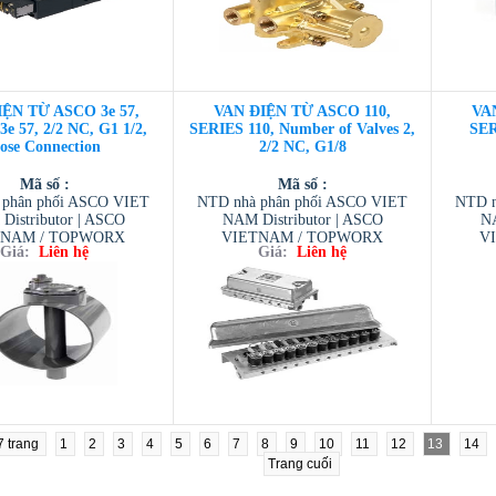
ỆN TỪ ASCO 3e 57,
VAN ĐIỆN TỪ ASCO 110,
VA
e 57, 2/2 NC, G1 1/2,
SERIES 110, Number of Valves 2,
SER
ose Connection
2/2 NC, G1/8
Mã số :
Mã số :
 phân phối ASCO VIET
NTD nhà phân phối ASCO VIET
NTD n
Distributor | ASCO
NAM Distributor | ASCO
NA
TNAM / TOPWORX
VIETNAM / TOPWORX
V
Giá:
Liên hệ
Giá:
Liên hệ
 / AVENTIC VIETNAM
VIETNAM / AVENTIC VIETNAM
VIETN
ESCOM VIETNAM
/ TESCOM VIETNAM
/
17 trang
1
2
3
4
5
6
7
8
9
10
11
12
13
14
Trang cuối