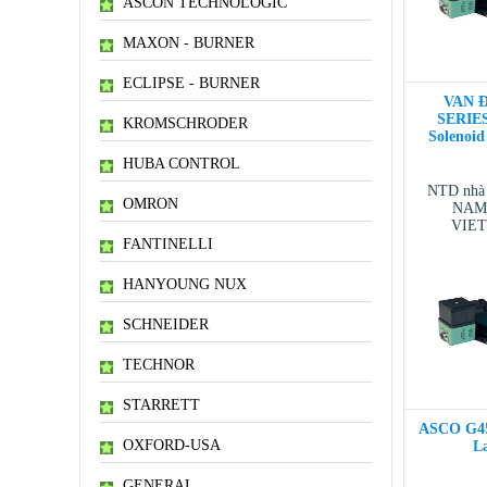
ASCON TECHNOLOGIC
MAXON - BURNER
ECLIPSE - BURNER
VAN Đ
SERIES 
KROMSCHRODER
Solenoid
HUBA CONTROL
NTD nhà
OMRON
NAM 
VIE
VIETNAM
FANTINELLI
/ T
HANYOUNG NUX
SCHNEIDER
TECHNOR
STARRETT
ASCO G454
OXFORD-USA
La
GENERAL