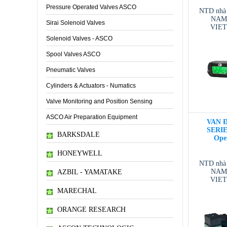
Pressure Operated Valves ASCO
NTD nhà
NAM 
Sirai Solenoid Valves
VIE
VIETNAM
Solenoid Valves - ASCO
/ T
Spool Valves ASCO
Pneumatic Valves
Cylinders & Actuators - Numatics
Valve Monitoring and Position Sensing
ASCO Air Preparation Equipment
VAN Đ
SERIES
BARKSDALE
Ope
HONEYWELL
NTD nhà
NAM 
AZBIL - YAMATAKE
VIE
VIETNAM
MARECHAL
/ T
ORANGE RESEARCH