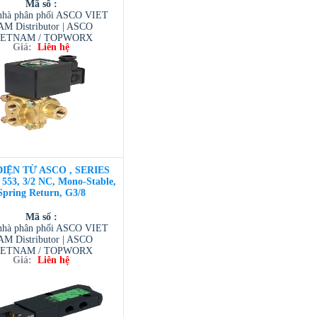
Mã số :
hà phân phối ASCO VIET
M Distributor | ASCO
IETNAM / TOPWORX
Giá:
Liên hệ
AM / AVENTIC VIETNAM
 TESCOM VIETNAM
ĐIỆN TỪ ASCO , SERIES
 553, 3/2 NC, Mono-Stable,
Spring Return, G3/8
Mã số :
hà phân phối ASCO VIET
M Distributor | ASCO
IETNAM / TOPWORX
Giá:
Liên hệ
AM / AVENTIC VIETNAM
 TESCOM VIETNAM