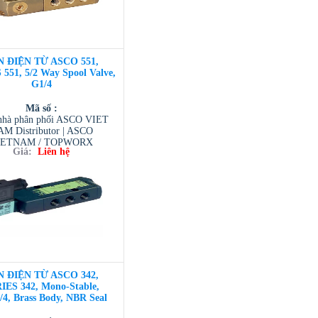
N ĐIỆN TỪ ASCO 551,
551, 5/2 Way Spool Valve,
G1/4
Mã số :
hà phân phối ASCO VIET
M Distributor | ASCO
IETNAM / TOPWORX
Giá:
Liên hệ
AM / AVENTIC VIETNAM
 TESCOM VIETNAM
N ĐIỆN TỪ ASCO 342,
IES 342, Mono-Stable,
4, Brass Body, NBR Seal