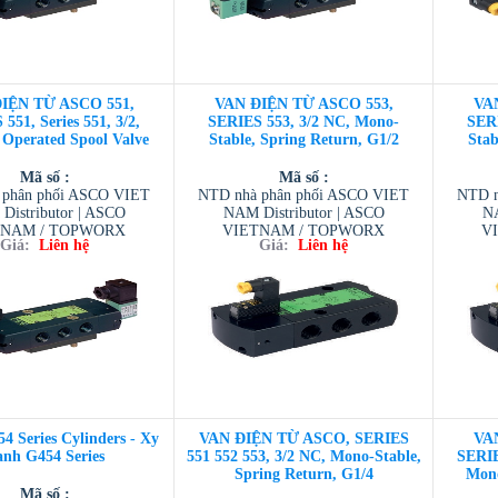
IỆN TỪ ASCO 551,
VAN ĐIỆN TỪ ASCO 553,
VA
551, Series 551, 3/2,
SERIES 553, 3/2 NC, Mono-
SERI
 Operated Spool Valve
Stable, Spring Return, G1/2
Stab
Mã số :
Mã số :
 phân phối ASCO VIET
NTD nhà phân phối ASCO VIET
NTD n
Distributor | ASCO
NAM Distributor | ASCO
NA
TNAM / TOPWORX
VIETNAM / TOPWORX
V
Giá:
Liên hệ
Giá:
Liên hệ
 / AVENTIC VIETNAM
VIETNAM / AVENTIC VIETNAM
VIETN
ESCOM VIETNAM
/ TESCOM VIETNAM
/
 Series Cylinders - Xy
VAN ĐIỆN TỪ ASCO, SERIES
VA
nh G454 Series
551 552 553, 3/2 NC, Mono-Stable,
SERIE
Spring Return, G1/4
Mono
Mã số :