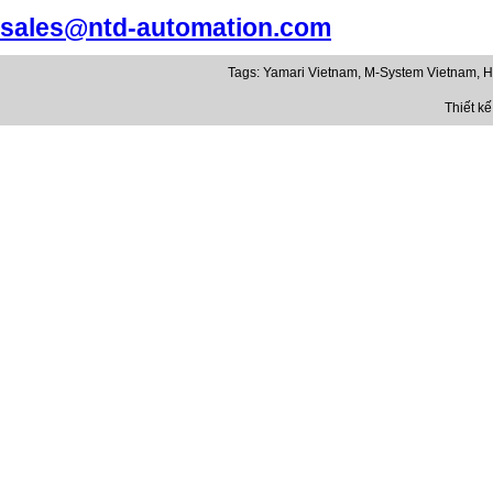
sales@ntd-automation.com
Tags:
Yamari Vietnam
,
M-System Vietnam
,
H
Thiết k