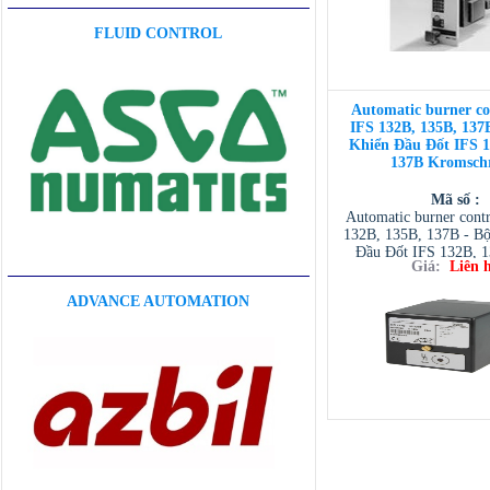
FLUID CONTROL
Automatic burner con
IFS 132B, 135B, 137
Khiển Đầu Đốt IFS 1
137B Kromschr
Mã số :
Automatic burner contr
132B, 135B, 137B - Bộ
Đầu Đốt IFS 132B, 
Giá:
Liên 
Kromschroser, Đại lý
Kromschroder tại 
ADVANCE AUTOMATION