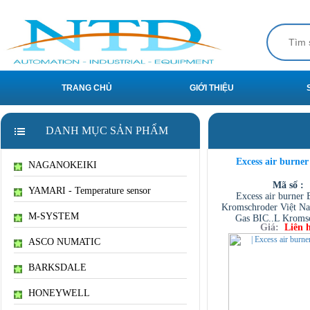
TRANG CHỦ
GIỚI THIỆU
DANH MỤC SẢN PHẨM
Excess air burner
NAGANOKEIKI
Mã số :
YAMARI - Temperature sensor
Excess air burner 
Kromschroder Việt Na
M-SYSTEM
Gas BIC..L Kromsc
Giá:
Liên 
Kromschroder burne
ASCO NUMATIC
BARKSDALE
HONEYWELL