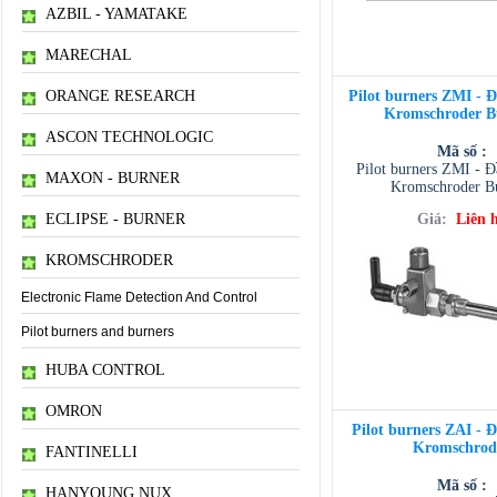
AZBIL - YAMATAKE
MARECHAL
ORANGE RESEARCH
Pilot burners ZMI - 
Kromschroder B
ASCON TECHNOLOGIC
Mã số :
Pilot burners ZMI - 
MAXON - BURNER
Kromschroder B
ECLIPSE - BURNER
Giá:
Liên 
KROMSCHRODER
Electronic Flame Detection And Control
Pilot burners and burners
HUBA CONTROL
OMRON
Pilot burners ZAI - 
Kromschrod
FANTINELLI
Mã số :
HANYOUNG NUX