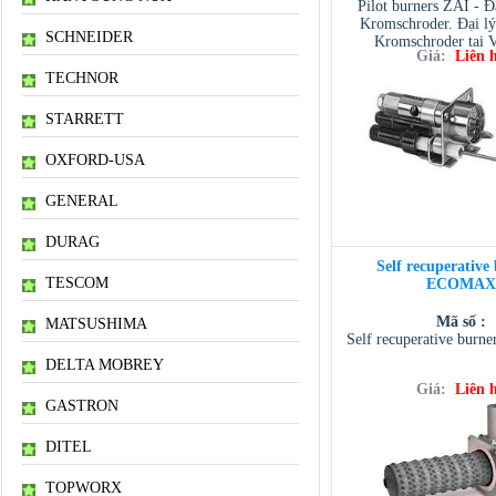
Pilot burners ZAI - 
Kromschroder. Đại lý
SCHNEIDER
Kromschroder tại 
Giá:
Liên 
TECHNOR
STARRETT
OXFORD-USA
GENERAL
DURAG
Self recuperative
TESCOM
ECOMAX
Mã số :
MATSUSHIMA
Self recuperative bu
DELTA MOBREY
Giá:
Liên 
GASTRON
DITEL
TOPWORX