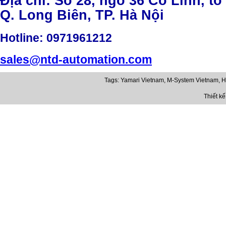
Địa chỉ: Số 28, ngõ 36 Cổ Linh, tổ
Q. Long Biên, TP. Hà Nội
Hotline
: 0971961212
sales@ntd-automation.com
Tags:
Yamari Vietnam
,
M-System Vietnam
,
H
Thiết k