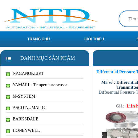
TRANG CHỦ
GIỚI THIỆU
DANH MỤC SẢN PHẨM
Differential Pressure 
NAGANOKEIKI
Mã số : Differentia
YAMARI - Temperature sensor
Transmitte
Differential Pressure 
M-SYSTEM
Giá:
Liên 
ASCO NUMATIC
BARKSDALE
HONEYWELL