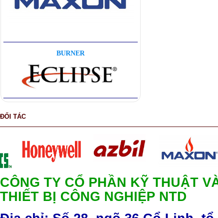
BURNER
ĐỐI TÁC
CÔNG TY CỔ PHẦN KỸ THUẬT V
THIẾT BỊ CÔNG NGHIỆP NTD