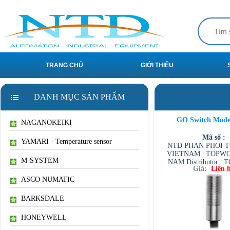
TRANG CHỦ
GIỚI THIỆU
DANH MỤC SẢN PHẨM
GO Switch Model
NAGANOKEIKI
Mã số :
YAMARI - Temperature sensor
NTD PHÂN PHỐI 
VIETNAM | TOPW
M-SYSTEM
NAM Distributor 
Giá:
Liên 
VIETNAM GIÁ CẢ C
/ ASCO VIETNAM /
ASCO NUMATIC
VIETNAM / TESCO
BARKSDALE
HONEYWELL