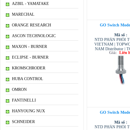
AZBIL - YAMATAKE
MARECHAL
ORANGE RESEARCH
GO Switch Model
Mã số :
ASCON TECHNOLOGIC
NTD PHÂN PHỐI 
VIETNAM | TOPW
MAXON - BURNER
NAM Distributor 
Giá:
Liên 
VIETNAM GIÁ CẢ C
ECLIPSE - BURNER
/ ASCO VIETNAM /
VIETNAM / TESCO
KROMSCHRODER
HUBA CONTROL
OMRON
FANTINELLI
HANYOUNG NUX
GO Switch Model
SCHNEIDER
Mã số :
NTD PHÂN PHỐI 