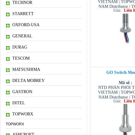
VIETNAM | TOPW
TECHNOR
NAM Distributor 
Giá:
Liên 
VIETNAM GIÁ CẢ C
STARRETT
/ ASCO VIETNAM /
VIETNAM / TESCO
OXFORD-USA
GENERAL
DURAG
TESCOM
MATSUSHIMA
GO Switch Mod
DELTA MOBREY
Mã số :
NTD PHÂN PHỐI 
GASTRON
VIETNAM | TOPW
NAM Distributor 
Giá:
Liên 
VIETNAM GIÁ CẢ C
DITEL
/ ASCO VIETNAM /
VIETNAM / TESCO
TOPWORX
TOPWORX
ASHCROFT