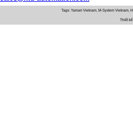
Tags:
Yamari Vietnam
,
M-System Vietnam
,
H
Thiết k