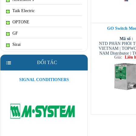
Taik Electric
OPTONE
GO Switch Mod
GF
Mã số :
NTD PHÂN PHỐI 
Sirai
VIETNAM | TOPW
NAM Distributor 
Giá:
Liên 
VIETNAM GIÁ CẢ C
ĐỐI TÁC
/ ASCO VIETNAM /
VIETNAM / TESCO
SIGNAL CONDITIONERS