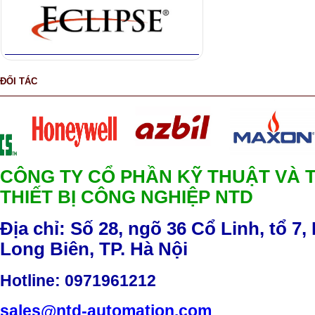
ĐỐI TÁC
CÔNG TY CỔ PHẦN KỸ THUẬT VÀ 
THIẾT BỊ CÔNG NGHIỆP NTD
Địa chỉ: Số 28, ngõ 36 Cổ Linh, tổ 7,
Long Biên, TP. Hà Nội
Hotline
: 0971961212
sales@ntd-automation.com