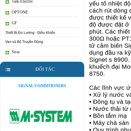
Taik Electric
yếu tố nhiệt đ
cách rút dòng 
OPTONE
được thiết kế 
GF
độ được đặt ở
phút. Các thiế
Thiết Bị Đo Lường - Điều Khiển
300Ω hoặc PT1
Van và Bộ Truyền Động
tử cảm biến S
dụng đầu ra kỹ
Sirai
Signet s 8900.
khuếch đại Mod
ĐỐI TÁC
8750.
SIGNAL CONDITIONERS
Các lĩnh vực ứ
• Xử lý nước v
• Đông tụ và t
• Nước thải từ
• Bồn tắm mạ
• Máy chà sàn
• Quy trình nh