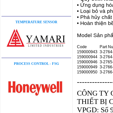
• Ứng dụng hó
• Loại bỏ và p
• Phá hủy chất
• Hoàn thiện b
TEMPERATURE SENSOR
Model Sản ph
Code
Part N
159000943
3-2764
159000944
3-2764
159000946
3-2765
PROCESS CONTROL - FSG
159000949
3-2766
159000950
3-2766
--------------
CÔNG TY 
THIẾT BỊ
VPGD: Số 9