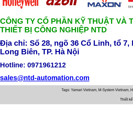
CÔNG TY CỔ PHẦN KỸ THUẬT VÀ 
THIẾT BỊ CÔNG NGHIỆP NTD
Địa chỉ: Số 28, ngõ 36 Cổ Linh, tổ 7,
Long Biên, TP. Hà Nội
Hotline
: 0971961212
sales@ntd-automation.com
Tags:
Yamari Vietnam
,
M-System Vietnam
,
H
Thiết k