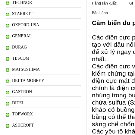
TECHNOR
Hãng sản xuất:
GF
Bảo hành:
STARRETT
Cảm biến đo 
OXFORD-USA
GENERAL
Các điện cực 
tạo với đầu nố
DURAG
để xử lý ngay 
nhất.
TESCOM
Các điện cực v
MATSUSHIMA
kiểm chứng tại
điện cực mặt đ
DELTA MOBREY
chính là điện 
GASTRON
nhúng trong bu
chứa sulfua (S2
DITEL
khảo có buồng 
TOPWORX
bằng có thể th
sáng chế chống
ASHCROFT
Các yếu tố khá