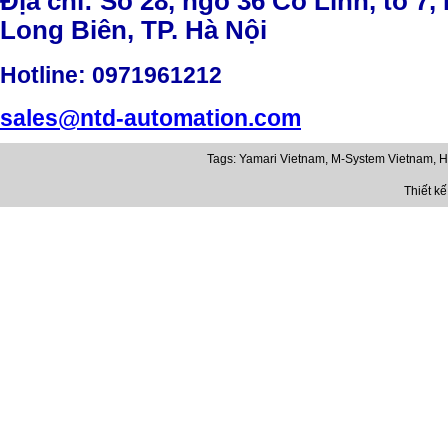
Địa chỉ: Số 28, ngõ 36 Cổ Linh, tổ 7,
Long Biên, TP. Hà Nội
Hotline
: 0971961212
sales@ntd-automation.com
Tags:
Yamari Vietnam
,
M-System Vietnam
,
H
Thiết k