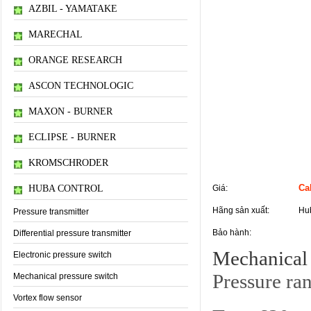
AZBIL - YAMATAKE
MARECHAL
ORANGE RESEARCH
ASCON TECHNOLOGIC
MAXON - BURNER
ECLIPSE - BURNER
KROMSCHRODER
Thông tin sản phẩm
Cal
HUBA CONTROL
Giá:
Hãng sản xuất:
Hub
Pressure transmitter
Bảo hành:
Differential pressure transmitter
Mechanical 
Electronic pressure switch
Pressure ra
Mechanical pressure switch
Vortex flow sensor