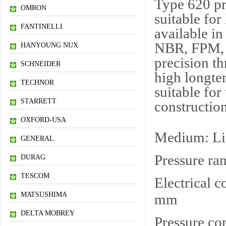
Type 620 pre
OMRON
suitable for
FANTINELLI
available in
NBR, FPM, 
HANYOUNG NUX
precision t
SCHNEIDER
high longte
TECHNOR
suit­able fo
STARRETT
constructio
OXFORD-USA
Medium: Liq
GENERAL
Pressure ra
DURAG
TESCOM
Electrical c
MATSUSHIMA
mm
DELTA MOBREY
Pressure co