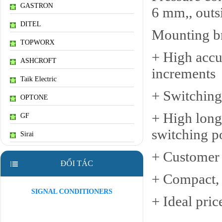
GASTRON
6 mm,, outs
DITEL
Mounting b
TOPWORX
+ High accu
ASHCROFT
increments
Taik Electric
+ Switching
OPTONE
+ High long 
GF
switching p
Sirai
+ Customer s
ĐỐI TÁC
+ Compact, 
SIGNAL CONDITIONERS
+ Ideal pric