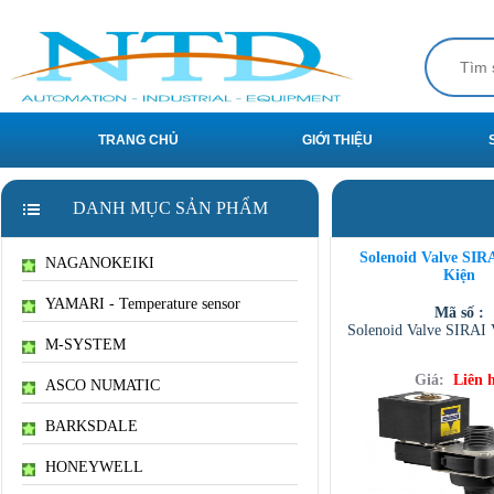
TRANG CHỦ
GIỚI THIỆU
DANH MỤC SẢN PHẨM
Solenoid Valve SIR
NAGANOKEIKI
Kiện
YAMARI - Temperature sensor
Mã số :
Solenoid Valve SIRAI 
M-SYSTEM
Giá:
Liên 
ASCO NUMATIC
BARKSDALE
HONEYWELL