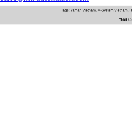
Tags:
Yamari Vietnam
,
M-System Vietnam
,
H
Thiết k