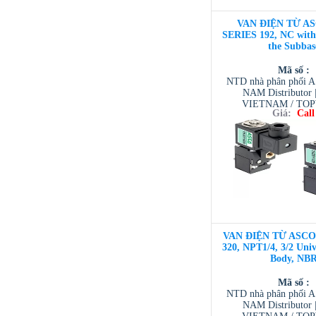
VAN ĐIỆN TỪ AS
SERIES 192, NC with
the Subbas
Mã số :
NTD nhà phân phối 
NAM Distributor
VIETNAM / TO
Giá:
Call
VIETNAM / AVENTI
/ TESCOM VI
VAN ĐIỆN TỪ ASCO 3
320, NPT1/4, 3/2 Univ
Body, NB
Mã số :
NTD nhà phân phối 
NAM Distributor