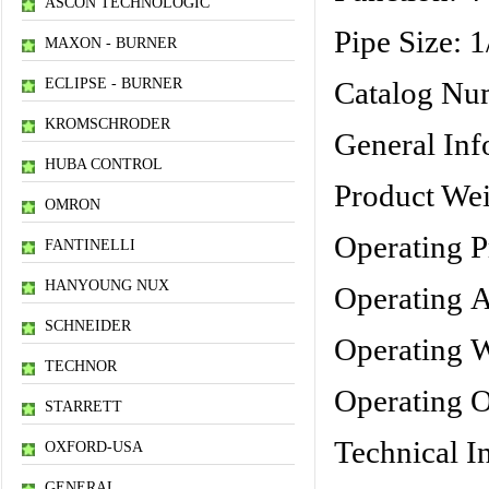
ASCON TECHNOLOGIC
Pipe Size: 1
MAXON - BURNER
ECLIPSE - BURNER
Catalog Nu
KROMSCHRODER
General Inf
HUBA CONTROL
Product We
OMRON
Operating P
FANTINELLI
HANYOUNG NUX
Operating A
SCHNEIDER
Operating W
TECHNOR
Operating O
STARRETT
Technical I
OXFORD-USA
GENERAL