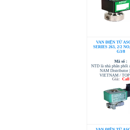
VAN ĐIỆN TỪ ASC
SERIES 263, 2/2 NO
G3/8
Mã số :
NTD là nhà phân phố
NAM Distributor
VIETNAM / TO
Giá:
Call
VIETNAM / AVENTI
/ TESCOM VI
VAN ĐIỆN TỪ ASC