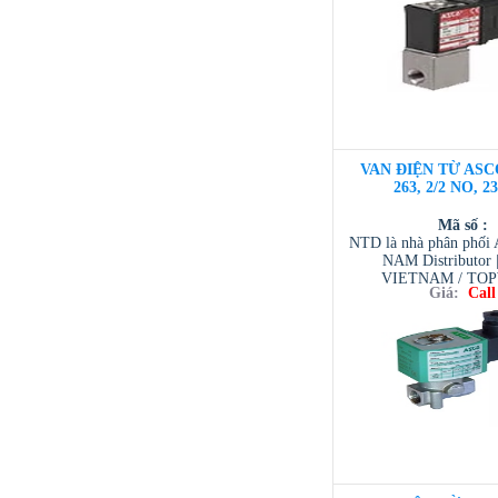
VAN ĐIỆN TỪ ASC
263, 2/2 NO, 2
Mã số :
NTD là nhà phân phố
NAM Distributor
VIETNAM / TO
Giá:
Call
VIETNAM / AVENTI
/ TESCOM VI