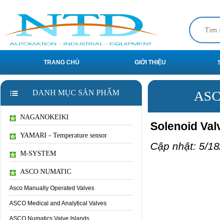
TRANG CHỦ
GIỚI THIỆU
DANH MỤC SẢN PHẨM
ASC
NAGANOKEIKI
Solenoid Val
YAMARI - Temperature sensor
Cập nhật: 5/18
M-SYSTEM
ASCO NUMATIC
Asco Manually Operated Valves
ASCO Medical and Analytical Valves
ASCO Numatics Valve Islands