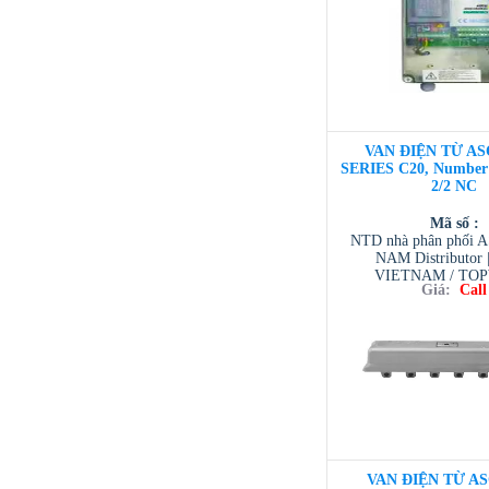
VAN ĐIỆN TỪ AS
SERIES C20, Number o
2/2 NC
Mã số :
NTD nhà phân phối 
NAM Distributor
VIETNAM / TO
Giá:
Call
VIETNAM / AVENTI
/ TESCOM VI
VAN ĐIỆN TỪ AS