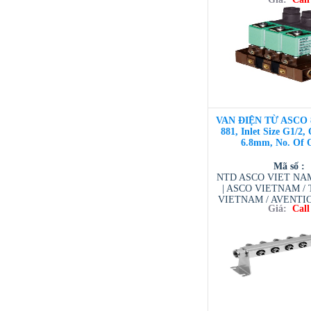
VIETNAM / AVENTI
/ TESCOM VI
VAN ĐIỆN TỪ ASCO 
881, Inlet Size G1/2, 
6.8mm, No. Of O
Mã số :
NTD ASCO VIET NAM 
| ASCO VIETNAM 
VIETNAM / AVENTI
Giá:
Call
/ TESCOM VI