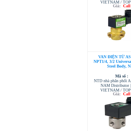
VIETNAM / TO
Giá:
Call
VIETNAM / AVENTI
/ TESCOM VI
VAN ĐIỆN TỪ AS
NPT1/4, 3/2 Universal
Steel Body, 
Mã số :
NTD nhà phân phối 
NAM Distributor
VIETNAM / TO
Giá:
Call
VIETNAM / AVENTI
/ TESCOM VI