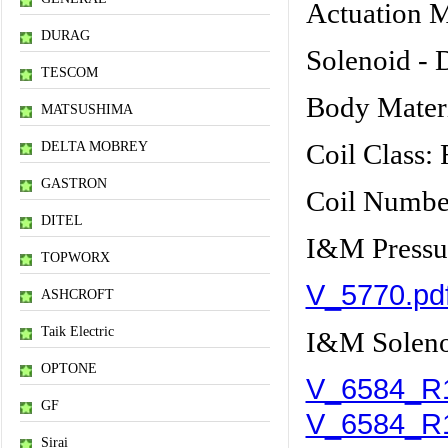
Actuation 
DURAG
Solenoid - 
TESCOM
Body Materi
MATSUSHIMA
DELTA MOBREY
Coil Class:
GASTRON
Coil Numbe
DITEL
I&M Pressur
TOPWORX
V_5770.pd
ASHCROFT
Taik Electric
I&M Soleno
OPTONE
V_6584_R1
GF
V_6584_R1
Sirai