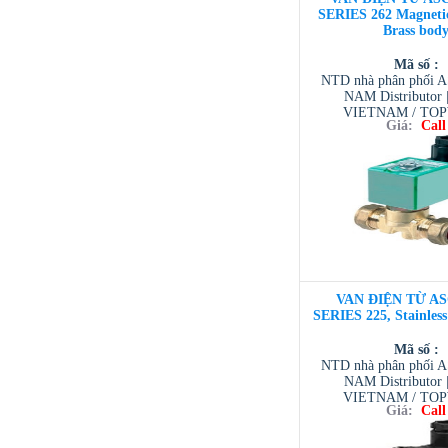
SERIES 262 Magnetic
Brass bod
Mã số :
NTD nhà phân phối 
NAM Distributor
VIETNAM / TO
Giá:
Call
VIETNAM / AVENTI
/ TESCOM VI
VAN ĐIỆN TỪ AS
SERIES 225, Stainles
Mã số :
NTD nhà phân phối 
NAM Distributor
VIETNAM / TO
Giá:
Call
VIETNAM / AVENTI
/ TESCOM VI