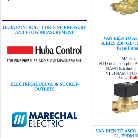
HUBA CONTROL – FOR FINE PRESSURE
AND FLOW MEASUREMENT
VAN ĐIỆN TỪ AS
SERIES 210, G3/4,
Brass Pisto
Mã số :
NTD nhà phân phối 
NAM Distributor
VIETNAM / TO
Giá:
Call
VIETNAM / AVENTI
/ TESCOM VI
ELECTRICAL PLUGS & SOCKET-
OUTLETS
VAN ĐIỆN TỪ ASCO 2
G1, EPDM D