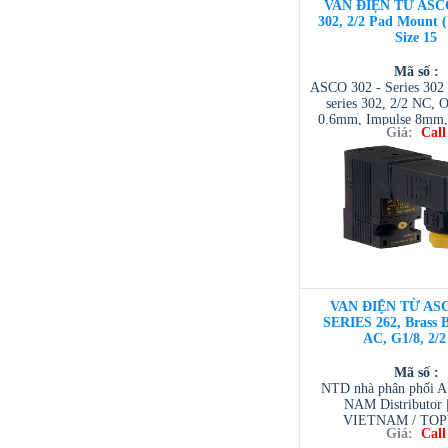
VAN ĐIỆN TỪ ASC
302, 2/2 Pad Mount 
Size 15
Mã số :
ASCO 302 - Series 302 
series 302, 2/2 NC, O
0.6mm, Impulse 8mm, 
Giá:
Call
NTD ASCO VIET NAM 
| ASCO VIETNAM 
VIETNAM / AVENTI
/ TESCOM VI
VAN ĐIỆN TỪ ASC
SERIES 262, Brass 
AC, G1/8, 2/
Mã số :
NTD nhà phân phối 
NAM Distributor
VIETNAM / TO
Giá:
Call
VIETNAM / AVENTI