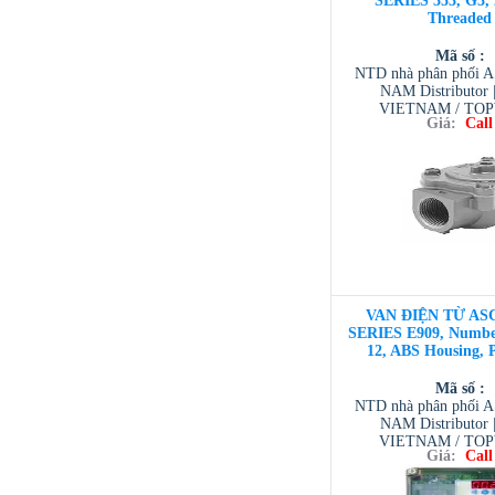
SERIES 353, G3, 
Threaded
Mã số :
NTD nhà phân phối 
NAM Distributor
VIETNAM / TO
Giá:
Call
VIETNAM / AVENTI
/ TESCOM VI
VAN ĐIỆN TỪ ASC
SERIES E909, Number
12, ABS Housing, 
Mã số :
NTD nhà phân phối 
NAM Distributor
VIETNAM / TO
Giá:
Call
VIETNAM / AVENTI
/ TESCOM VI