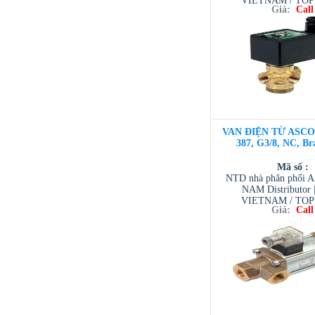
VIETNAM / TO
Giá:
Call
VIETNAM / AVENTI
/ TESCOM VI
VAN ĐIỆN TỪ ASCO 3
387, G3/8, NC, Br
Mã số :
NTD nhà phân phối 
NAM Distributor
VIETNAM / TO
Giá:
Call
VIETNAM / AVENTI
/ TESCOM VI