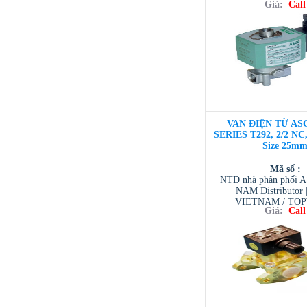
Giá:
Call
VIETNAM / AVENTI
/ TESCOM VI
VAN ĐIỆN TỪ ASC
SERIES T292, 2/2 NC,
Size 25m
Mã số :
NTD nhà phân phối 
NAM Distributor
VIETNAM / TO
Giá:
Call
VIETNAM / AVENTI
/ TESCOM VI