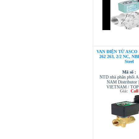
VAN ĐIỆN TỪ ASCO 
262 263, 2/2 NC, NBR
Steel
Mã số :
NTD nhà phân phối 
NAM Distributor
VIETNAM / TO
Giá:
Call
VIETNAM / AVENTI
/ TESCOM VI