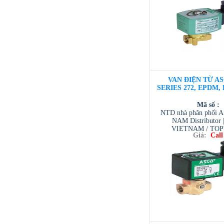
/ TESCOM VI
VAN ĐIỆN TỪ AS
SERIES 272, EPDM, D
Mã số :
NTD nhà phân phối 
NAM Distributor
VIETNAM / TO
Giá:
Call
VIETNAM / AVENTI
/ TESCOM VI