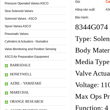
Cal
Giá:
Pressure Operated Valves ASCO
Hãng sản xuất:
AS
Sirai Solenoid Valves
Bảo hành:
Solenoid Valves - ASCO
8344G074 
Spool Valves ASCO
Pneumatic Valves
Type: Solen
Cylinders & Actuators - Numatics
Body Materi
Valve Monitoring and Position Sensing
ASCO Air Preparation Equipment
Media Type:
BARKSDALE
Valve Actua
HONEYWELL
Voltage: 1
AZBIL - YAMATAKE
MARECHAL
Max Ops Pre
ORANGE RESEARCH
Function: 4