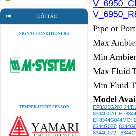
V_6950_CH
V_6950_R8
ĐỐI TÁC
Pipe or Port
SIGNAL CONDITIONERS
Max Ambien
Min Ambien
Max Fluid 
Min Fluid T
Model Avai
EF8320G202 24/D
TEMPERATURE SENSOR
8344G070
;
EF834
EF8344G044MO
;
8344G027
;
8344G
8344G072
;
8344G