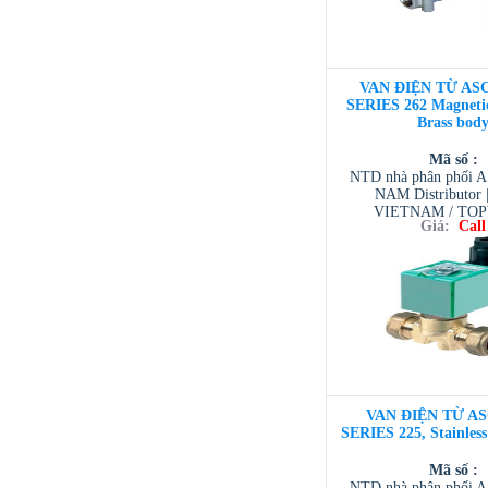
VAN ĐIỆN TỪ ASC
SERIES 262 Magnetic
Brass bod
Mã số :
NTD nhà phân phối 
NAM Distributor
VIETNAM / TO
Giá:
Call
VIETNAM / AVENTI
/ TESCOM VI
VAN ĐIỆN TỪ AS
SERIES 225, Stainles
Mã số :
NTD nhà phân phối 