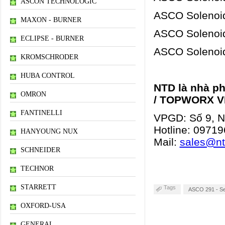
ASCON TECHNOLOGIC
ASCO Solenoid
MAXON - BURNER
ASCO Solenoid
ECLIPSE - BURNER
ASCO Solenoid
KROMSCHRODER
HUBA CONTROL
NTD là nhà p
OMRON
/ TOPWORX V
FANTINELLI
VPGD: Số 9, Ng
Hotline:
09719
HANYOUNG NUX
Mail:
sales@n
SCHNEIDER
TECHNOR
STARRETT
Tags
ASCO 291 - Ser
OXFORD-USA
GENERAL