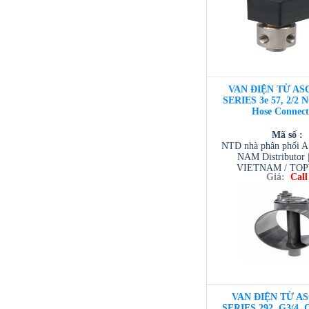
VAN ĐIỆN TỪ ASC
SERIES 3e 57, 2/2 N
Hose Connect
Mã số :
NTD nhà phân phối 
NAM Distributor
VIETNAM / TO
Giá:
Call
VIETNAM / AVENTI
/ TESCOM VI
VAN ĐIỆN TỪ AS
SERIES 292, G3/4, Or