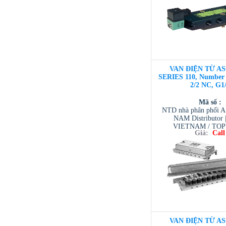
VAN ĐIỆN TỪ AS
SERIES 110, Number o
2/2 NC, G1
Mã số :
NTD nhà phân phối 
NAM Distributor
VIETNAM / TO
Giá:
Call
VIETNAM / AVENTI
/ TESCOM VI
VAN ĐIỆN TỪ AS