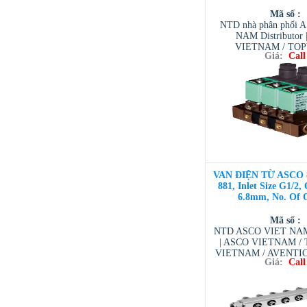
Mã số :
NTD nhà phân phối 
NAM Distributor
VIETNAM / TO
Giá:
Call
VIETNAM / AVENTI
/ TESCOM VI
VAN ĐIỆN TỪ ASCO 
881, Inlet Size G1/2, 
6.8mm, No. Of O
Mã số :
NTD ASCO VIET NAM 
| ASCO VIETNAM 
VIETNAM / AVENTI
Giá:
Call
/ TESCOM VI