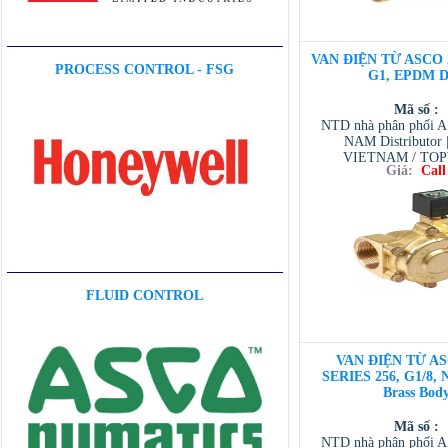
VAN ĐIỆN TỪ ASCO 2
PROCESS CONTROL - FSG
G1, EPDM D
Mã số :
NTD nhà phân phối 
NAM Distributor
VIETNAM / TO
Giá:
Call
VIETNAM / AVENTI
/ TESCOM VI
FLUID CONTROL
VAN ĐIỆN TỪ AS
SERIES 256, G1/8, 
Brass Bod
Mã số :
NTD nhà phân phối 