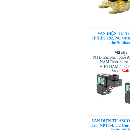
VAN ĐIỆN TỪ AS
SERIES 192, NC with
the Subbas
Mã số :
NTD nhà phân phối 
NAM Distributor
VIETNAM / TO
Giá:
Call
VIETNAM / AVENTI
/ TESCOM VI
VAN ĐIỆN TỪ ASCO 3
320, NPT1/4, 3/2 Univ