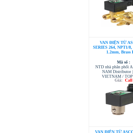
VAN ĐIỆN TỪ AS
SERIES 264, NPT1/8, 
1.2mm, Brass 
Mã số :
NTD nhà phân phối 
NAM Distributor
VIETNAM / TO
Giá:
Call
VIETNAM / AVENTI
/ TESCOM VI
VAN ĐIỆN TỪ ASCO