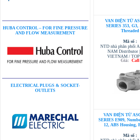
VAN ĐIỆN TỪ AS
SERIES 353, G3, 
HUBA CONTROL – FOR FINE PRESSURE
Threaded
AND FLOW MEASUREMENT
Mã số :
NTD nhà phân phối 
NAM Distributor
VIETNAM / TO
Giá:
Call
VIETNAM / AVENTI
/ TESCOM VI
ELECTRICAL PLUGS & SOCKET-
OUTLETS
VAN ĐIỆN TỪ ASC
SERIES E909, Number
12, ABS Housing, 
Mã số :