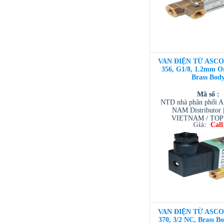
VAN ĐIỆN TỪ ASCO 3
356, G1/8, 1.2mm Or
Brass Bod
Mã số :
NTD nhà phân phối 
NAM Distributor
VIETNAM / TO
Giá:
Call
VIETNAM / AVENTI
/ TESCOM VI
VAN ĐIỆN TỪ ASCO 3
370, 3/2 NC, Brass 