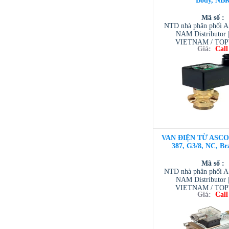
Body, NB
Mã số :
NTD nhà phân phối 
NAM Distributor
VIETNAM / TO
Giá:
Call
VIETNAM / AVENTI
/ TESCOM VI
VAN ĐIỆN TỪ ASCO 3
387, G3/8, NC, Br
Mã số :
NTD nhà phân phối 
NAM Distributor
VIETNAM / TO
Giá:
Call
VIETNAM / AVENTI
/ TESCOM VI