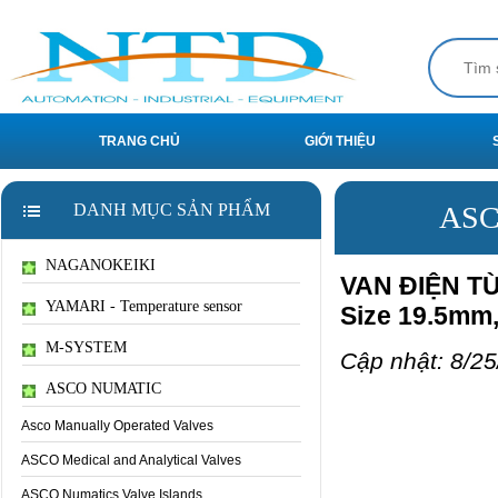
TRANG CHỦ
GIỚI THIỆU
DANH MỤC SẢN PHẨM
ASC
NAGANOKEIKI
VAN ĐIỆN TỪ 
YAMARI - Temperature sensor
Size 19.5mm,
M-SYSTEM
Cập nhật: 8/25
ASCO NUMATIC
Asco Manually Operated Valves
ASCO Medical and Analytical Valves
ASCO Numatics Valve Islands