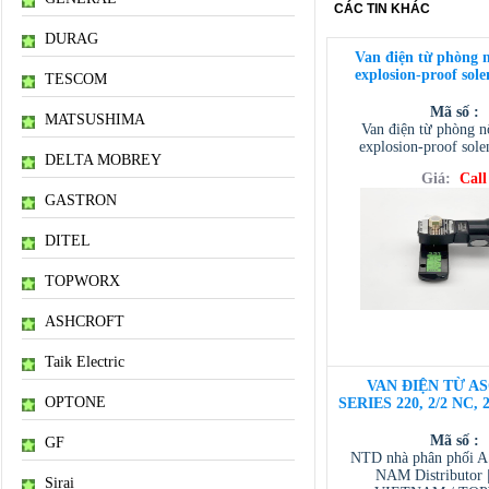
CÁC TIN KHÁC
DURAG
Van điện từ phòng 
explosion-proof sole
TESCOM
Mã số :
MATSUSHIMA
Van điện từ phòng 
explosion-proof sole
DELTA MOBREY
Giá:
Call
GASTRON
DITEL
TOPWORX
ASHCROFT
Taik Electric
VAN ĐIỆN TỪ AS
OPTONE
SERIES 220, 2/2 NC, 
Mã số :
GF
NTD nhà phân phối 
NAM Distributor
Sirai