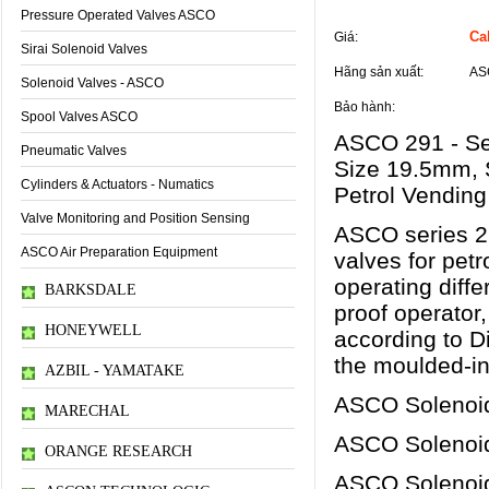
Thông tin sản phẩm
Pressure Operated Valves ASCO
Cal
Giá:
Sirai Solenoid Valves
Hãng sản xuất:
AS
Solenoid Valves - ASCO
Bảo hành:
Spool Valves ASCO
ASCO 291 - Ser
Pneumatic Valves
Size 19.5mm, 
Cylinders & Actuators - Numatics
Petrol Vending
Valve Monitoring and Position Sensing
ASCO series 2
ASCO Air Preparation Equipment
valves for pet
operating diffe
BARKSDALE
proof operator,
HONEYWELL
according to Di
the moulded-in
AZBIL - YAMATAKE
ASCO Solenoid
MARECHAL
ASCO Solenoid
ORANGE RESEARCH
ASCO Solenoid