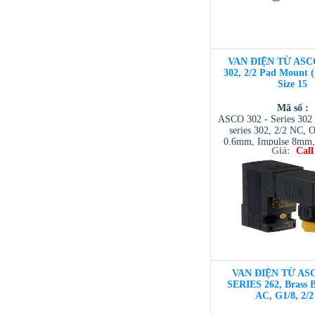
VAN ĐIỆN TỪ ASC
302, 2/2 Pad Mount 
Size 15
Mã số :
ASCO 302 - Series 302 
series 302, 2/2 NC, O
0.6mm, Impulse 8mm, 
Giá:
Call
NTD ASCO VIET NAM 
| ASCO VIETNAM 
VIETNAM / AVENTI
/ TESCOM VI
VAN ĐIỆN TỪ ASC
SERIES 262, Brass 
AC, G1/8, 2/