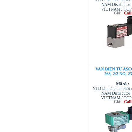
NAM Distributor
VIETNAM / TO
Giá:
Call
VIETNAM / AVENTI
/ TESCOM VI
VAN ĐIỆN TỪ ASC
263, 2/2 NO, 2
Mã số :
NTD là nhà phân phố
NAM Distributor
VIETNAM / TO
Giá:
Call
VIETNAM / AVENTI
/ TESCOM VI