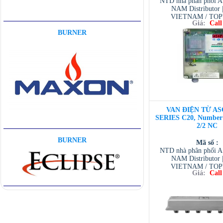
NTD nhà phân phối 
NAM Distributor
VIETNAM / TO
Giá:
Call
VIETNAM / AVENTI
BURNER
/ TESCOM VI
VAN ĐIỆN TỪ AS
SERIES C20, Number o
2/2 NC
BURNER
Mã số :
NTD nhà phân phối 
NAM Distributor
VIETNAM / TO
Giá:
Call
VIETNAM / AVENTI
/ TESCOM VI