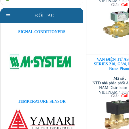
VIETNAM / TO
Giá:
Call
VIETNAM / AVENTI
/ TESCOM VI
ĐỐI TÁC
SIGNAL CONDITIONERS
VAN ĐIỆN TỪ AS
SERIES 210, G3/4,
Brass Pisto
Mã số :
NTD nhà phân phối 
NAM Distributor
VIETNAM / TO
Giá:
Call
VIETNAM / AVENTI
/ TESCOM VI
TEMPERATURE SENSOR