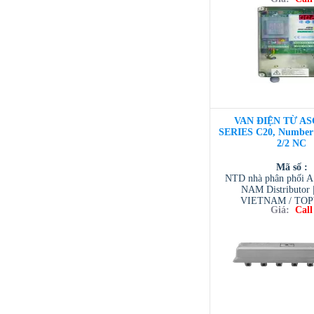
VIETNAM / AVENTI
/ TESCOM VI
VAN ĐIỆN TỪ AS
SERIES C20, Number o
2/2 NC
Mã số :
NTD nhà phân phối 
NAM Distributor
VIETNAM / TO
Giá:
Call
VIETNAM / AVENTI
/ TESCOM VI