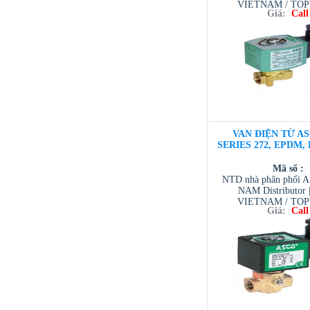
VIETNAM / TO
Giá:
Call
VIETNAM / AVENTI
/ TESCOM VI
VAN ĐIỆN TỪ AS
SERIES 272, EPDM, D
Mã số :
NTD nhà phân phối 
NAM Distributor
VIETNAM / TO
Giá:
Call
VIETNAM / AVENTI
/ TESCOM VI