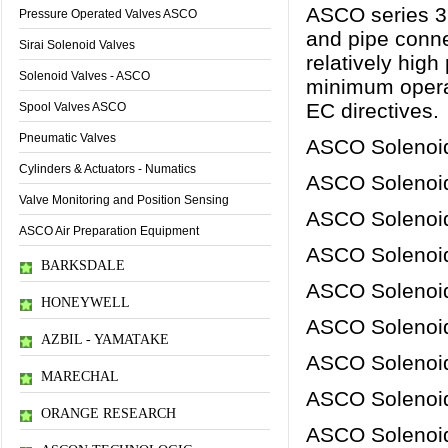
ASCO series 32
Pressure Operated Valves ASCO
and pipe conne
Sirai Solenoid Valves
relatively high
Solenoid Valves - ASCO
minimum operat
EC directives.
Spool Valves ASCO
Pneumatic Valves
ASCO Solenoid
Cylinders & Actuators - Numatics
ASCO Solenoid
Valve Monitoring and Position Sensing
ASCO Solenoid
ASCO Air Preparation Equipment
ASCO Solenoid
BARKSDALE
ASCO Solenoid
HONEYWELL
ASCO Solenoid
AZBIL - YAMATAKE
ASCO Solenoid
MARECHAL
ASCO Solenoid
ORANGE RESEARCH
ASCO Solenoid