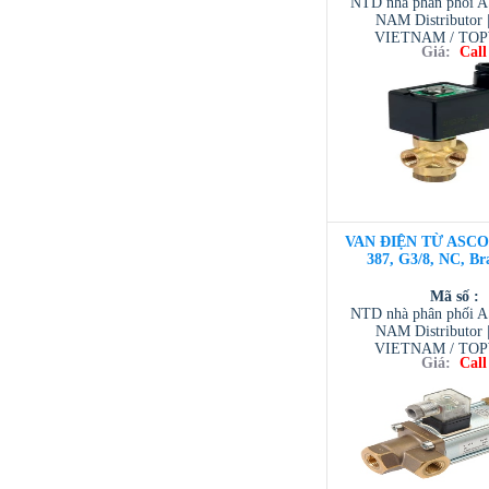
NTD nhà phân phối 
NAM Distributor
VIETNAM / TO
Giá:
Call
VIETNAM / AVENTI
/ TESCOM VI
VAN ĐIỆN TỪ ASCO 3
387, G3/8, NC, Br
Mã số :
NTD nhà phân phối 
NAM Distributor
VIETNAM / TO
Giá:
Call
VIETNAM / AVENTI
/ TESCOM VI