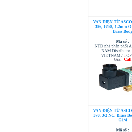
VAN ĐIỆN TỪ ASCO 3
356, G1/8, 1.2mm Or
Brass Bod
Mã số :
NTD nhà phân phối 
NAM Distributor
VIETNAM / TO
Giá:
Call
VIETNAM / AVENTI
/ TESCOM VI
VAN ĐIỆN TỪ ASCO 3
370, 3/2 NC, Brass 
G1/4
Mã số :