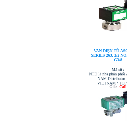
/ TESCOM VI
VAN ĐIỆN TỪ ASC
SERIES 263, 2/2 NO
G3/8
Mã số :
NTD là nhà phân phố
NAM Distributor
VIETNAM / TO
Giá:
Call
VIETNAM / AVENTI
/ TESCOM VI