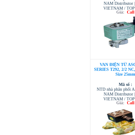
NAM Distributor
VIETNAM / TO
Giá:
Call
VIETNAM / AVENTI
/ TESCOM VI
VAN ĐIỆN TỪ ASC
SERIES T292, 2/2 NC,
Size 25m
Mã số :
NTD nhà phân phối 
NAM Distributor
VIETNAM / TO
Giá:
Call
VIETNAM / AVENTI
/ TESCOM VI