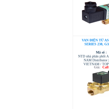
/ TESCOM VI
VAN ĐIỆN TỪ AS
SERIES 238, G3
Mã số :
NTD nhà phân phối 
NAM Distributor
VIETNAM / TO
Giá:
Call
VIETNAM / AVENTI
/ TESCOM VI