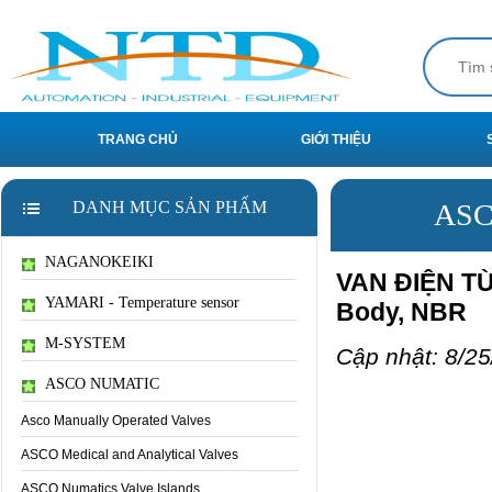
TRANG CHỦ
GIỚI THIỆU
DANH MỤC SẢN PHẨM
ASC
NAGANOKEIKI
VAN ĐIỆN TỪ 
YAMARI - Temperature sensor
Body, NBR
M-SYSTEM
Cập nhật: 8/25
ASCO NUMATIC
Asco Manually Operated Valves
ASCO Medical and Analytical Valves
ASCO Numatics Valve Islands