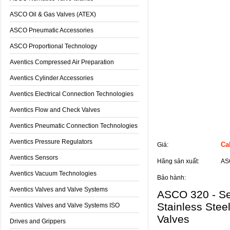
ASCO Oil & Gas Valves (ATEX)
ASCO Pneumatic Accessories
ASCO Proportional Technology
Aventics Compressed Air Preparation
Aventics Cylinder Accessories
Aventics Electrical Connection Technologies
Aventics Flow and Check Valves
Aventics Pneumatic Connection Technologies
Thông tin sản phẩm
Aventics Pressure Regulators
Cal
Giá:
Aventics Sensors
Hãng sản xuất:
AS
Aventics Vacuum Technologies
Bảo hành:
Aventics Valves and Valve Systems
ASCO 320 - Ser
Stainless Stee
Aventics Valves and Valve Systems ISO
Valves
Drives and Grippers