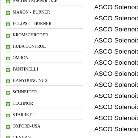
ASCON TECHNOLOGIC
ASCO Solenoid
MAXON - BURNER
ASCO Solenoid
ECLIPSE - BURNER
ASCO Solenoid
KROMSCHRODER
ASCO Solenoid
HUBA CONTROL
ASCO Solenoid
OMRON
ASCO Solenoid
FANTINELLI
ASCO Solenoid
HANYOUNG NUX
ASCO Solenoid
SCHNEIDER
ASCO Solenoid
TECHNOR
ASCO Solenoid
STARRETT
ASCO Solenoid
OXFORD-USA
ASCO Solenoid
GENERAL