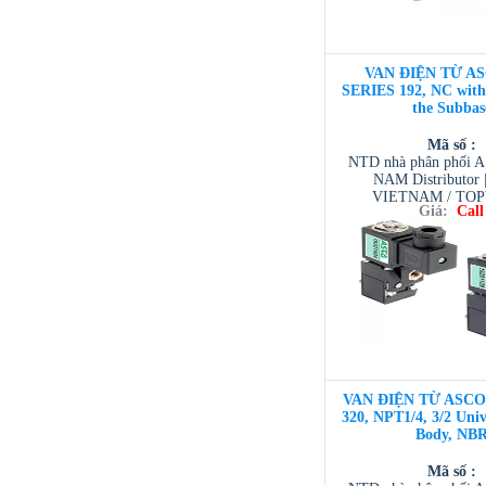
VAN ĐIỆN TỪ AS
SERIES 192, NC with
the Subbas
Mã số :
NTD nhà phân phối 
NAM Distributor
VIETNAM / TO
Giá:
Call
VIETNAM / AVENTI
/ TESCOM VI
VAN ĐIỆN TỪ ASCO 3
320, NPT1/4, 3/2 Univ
Body, NB
Mã số :