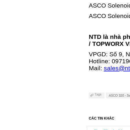
ASCO Solenoid
ASCO Solenoid
NTD là nhà p
/ TOPWORX V
VPGD: Số 9, Ng
Hotline:
09719
Mail:
sales@n
Tags
ASCO 320 - Ser
CÁC TIN KHÁC