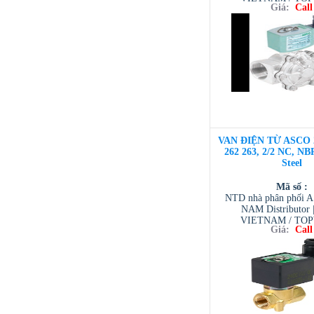
Giá:
Call
VIETNAM / AVENTI
/ TESCOM VI
VAN ĐIỆN TỪ ASCO 
262 263, 2/2 NC, NBR
Steel
Mã số :
NTD nhà phân phối 
NAM Distributor
VIETNAM / TO
Giá:
Call
VIETNAM / AVENTI
/ TESCOM VI