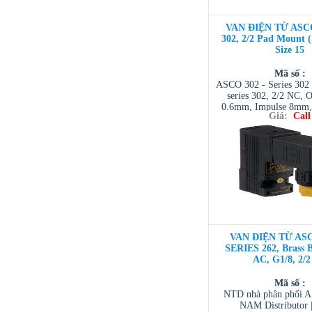
VAN ĐIỆN TỪ ASC
302, 2/2 Pad Mount 
Size 15
Mã số :
ASCO 302 - Series 302 
series 302, 2/2 NC, O
0.6mm, Impulse 8mm, 
Giá:
Call
NTD ASCO VIET NAM 
| ASCO VIETNAM 
VIETNAM / AVENTI
/ TESCOM VI
VAN ĐIỆN TỪ ASC
SERIES 262, Brass 
AC, G1/8, 2/
Mã số :
NTD nhà phân phối 
NAM Distributor