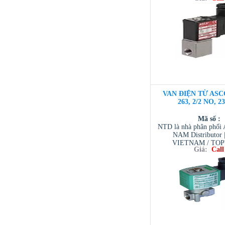
/ TESCOM VI
VAN ĐIỆN TỪ ASC
263, 2/2 NO, 2
Mã số :
NTD là nhà phân phố
NAM Distributor
VIETNAM / TO
Giá:
Call
VIETNAM / AVENTI
/ TESCOM VI