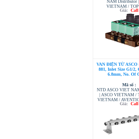
NAM Distributor
VIETNAM / TO
Giá:
Call
VIETNAM / AVENTI
/ TESCOM VI
VAN ĐIỆN TỪ ASCO 
881, Inlet Size G1/2, 
6.8mm, No. Of O
Mã số :
NTD ASCO VIET NAM 
| ASCO VIETNAM 
VIETNAM / AVENTI
Giá:
Call
/ TESCOM VI