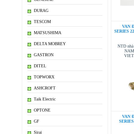
DURAG
TESCOM
VAN Đ
SERIES 22
MATSUSHIMA
DELTA MOBREY
NTD nhà
NAM 
GASTRON
VIE
VIETNAM
/ T
DITEL
TOPWORX
ASHCROFT
Taik Electric
OPTONE
VAN Đ
GF
SERIES 
Sirai