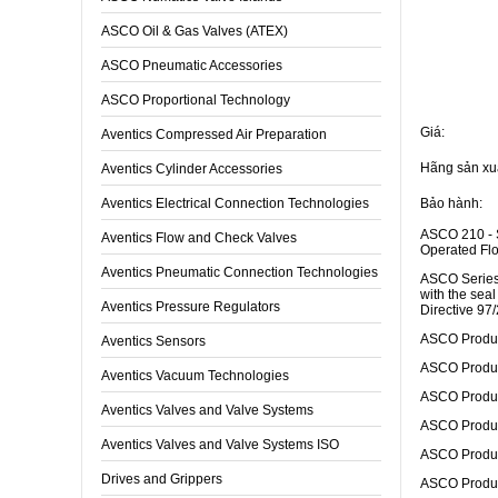
ASCO Oil & Gas Valves (ATEX)
ASCO Pneumatic Accessories
Thông tin
ASCO Proportional Technology
Giá:
Aventics Compressed Air Preparation
Hãng sản xuấ
Aventics Cylinder Accessories
Aventics Electrical Connection Technologies
Bảo hành:
ASCO 210 - S
Aventics Flow and Check Valves
Operated Flo
Aventics Pneumatic Connection Technologies
ASCO Series 2
with the sea
Aventics Pressure Regulators
Directive 97/
ASCO Produ
Aventics Sensors
ASCO Produ
Aventics Vacuum Technologies
ASCO Produ
Aventics Valves and Valve Systems
ASCO Produ
Aventics Valves and Valve Systems ISO
ASCO Produ
Drives and Grippers
ASCO Produ