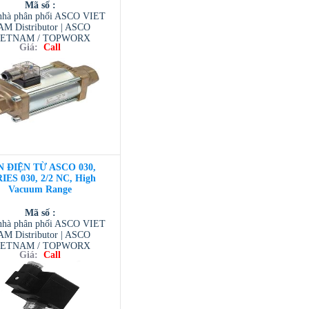
Mã số :
hà phân phối ASCO VIET
M Distributor | ASCO
IETNAM / TOPWORX
Giá:
Call
AM / AVENTIC VIETNAM
 TESCOM VIETNAM
N ĐIỆN TỪ ASCO 030,
IES 030, 2/2 NC, High
Vacuum Range
Mã số :
hà phân phối ASCO VIET
M Distributor | ASCO
IETNAM / TOPWORX
Giá:
Call
AM / AVENTIC VIETNAM
 TESCOM VIETNAM