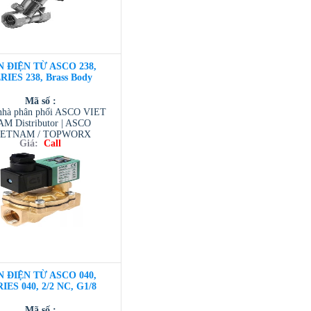
N ĐIỆN TỪ ASCO 238,
RIES 238, Brass Body
Mã số :
hà phân phối ASCO VIET
M Distributor | ASCO
IETNAM / TOPWORX
Giá:
Call
AM / AVENTIC VIETNAM
 TESCOM VIETNAM
N ĐIỆN TỪ ASCO 040,
IES 040, 2/2 NC, G1/8
Mã số :