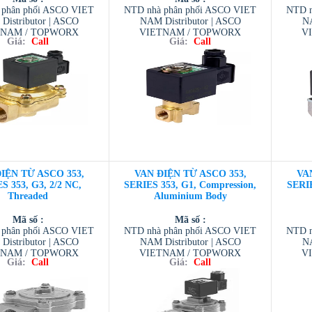
 phân phối ASCO VIET
NTD nhà phân phối ASCO VIET
NTD n
Distributor | ASCO
NAM Distributor | ASCO
NA
TNAM / TOPWORX
VIETNAM / TOPWORX
V
Giá:
Call
Giá:
Call
 / AVENTIC VIETNAM
VIETNAM / AVENTIC VIETNAM
VIETN
ESCOM VIETNAM
/ TESCOM VIETNAM
/
IỆN TỪ ASCO 353,
VAN ĐIỆN TỪ ASCO 353,
VA
S 353, G3, 2/2 NC,
SERIES 353, G1, Compression,
SERIE
Threaded
Aluminium Body
Mã số :
Mã số :
 phân phối ASCO VIET
NTD nhà phân phối ASCO VIET
NTD n
Distributor | ASCO
NAM Distributor | ASCO
NA
TNAM / TOPWORX
VIETNAM / TOPWORX
V
Giá:
Call
Giá:
Call
 / AVENTIC VIETNAM
VIETNAM / AVENTIC VIETNAM
VIETN
ESCOM VIETNAM
/ TESCOM VIETNAM
/