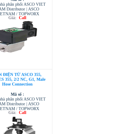
hà phân phối ASCO VIET
M Distributor | ASCO
IETNAM / TOPWORX
Giá:
Call
AM / AVENTIC VIETNAM
 TESCOM VIETNAM
N ĐIỆN TỪ ASCO 355,
S 355, 2/2 NC, G1, Male
Hose Connection
Mã số :
hà phân phối ASCO VIET
M Distributor | ASCO
IETNAM / TOPWORX
Giá:
Call
AM / AVENTIC VIETNAM
 TESCOM VIETNAM