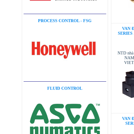
PROCESS CONTROL - FSG
VAN Đ
SERIES 2
NTD nhà
NAM 
VIE
VIETNAM
/ T
FLUID CONTROL
VAN Đ
SERI