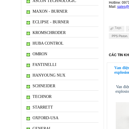
ASCON TECHNOLOGIC
Hotline:
097
Mail:
sales@
MAXON - BURNER
ECLIPSE - BURNER
Tags
KROMSCHRODER
PPS Piston.
HUBA CONTROL
OMRON
CÁC TIN K
FANTINELLI
Van điệ
explosio
HANYOUNG NUX
SCHNEIDER
Van điệ
explosio
TECHNOR
STARRETT
OXFORD-USA
GENERAL