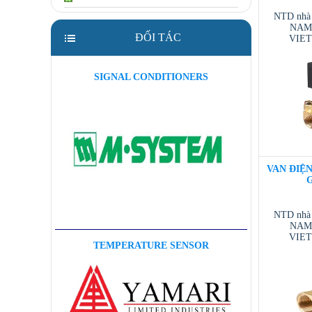
NTD nhà
NAM 
ĐỐI TÁC
VIE
VIETNAM
/ T
SIGNAL CONDITIONERS
VAN ĐIỆN 
G
NTD nhà
NAM 
VIE
TEMPERATURE SENSOR
VIETNAM
/ T