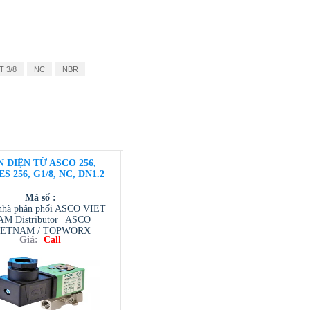
T 3/8
NC
NBR
N ĐIỆN TỪ ASCO 256,
S 256, G1/8, NC, DN1.2
Mã số :
hà phân phối ASCO VIET
M Distributor | ASCO
IETNAM / TOPWORX
Giá:
Call
AM / AVENTIC VIETNAM
 TESCOM VIETNAM