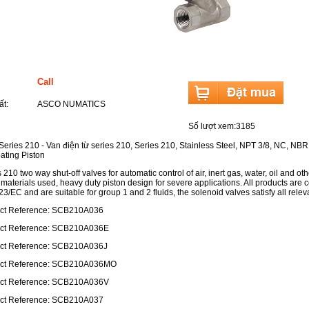
 sản phẩm
Call
t:
ASCO NUMATICS
Số lượt xem:3185
eries 210 - Van điện từ series 210, Series 210, Stainless Steel, NPT 3/8, NC, NBR
ating Piston
10 two way shut-off valves for automatic control of air, inert gas, water, oil and ot
l materials used, heavy duty piston design for severe applications. All products ar
23/EC and are suitable for group 1 and 2 fluids, the solenoid valves satisfy all relev
ct Reference: SCB210A036
ct Reference: SCB210A036E
ct Reference: SCB210A036J
ct Reference: SCB210A036MO
ct Reference: SCB210A036V
ct Reference: SCB210A037