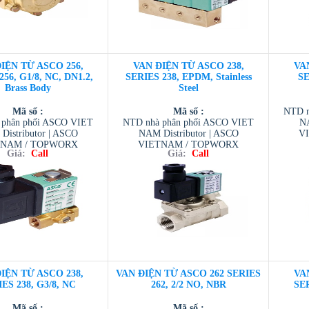
IỆN TỪ ASCO 256,
VAN ĐIỆN TỪ ASCO 238,
VA
56, G1/8, NC, DN1.2,
SERIES 238, EPDM, Stainless
SE
Brass Body
Steel
Mã số :
Mã số :
NTD n
 phân phối ASCO VIET
NTD nhà phân phối ASCO VIET
NA
Distributor | ASCO
NAM Distributor | ASCO
V
TNAM / TOPWORX
VIETNAM / TOPWORX
VIETN
Giá:
Call
Giá:
Call
 / AVENTIC VIETNAM
VIETNAM / AVENTIC VIETNAM
/
ESCOM VIETNAM
/ TESCOM VIETNAM
IỆN TỪ ASCO 238,
VAN ĐIỆN TỪ ASCO 262 SERIES
VA
ES 238, G3/8, NC
262, 2/2 NO, NBR
SER
Mã số :
Mã số :