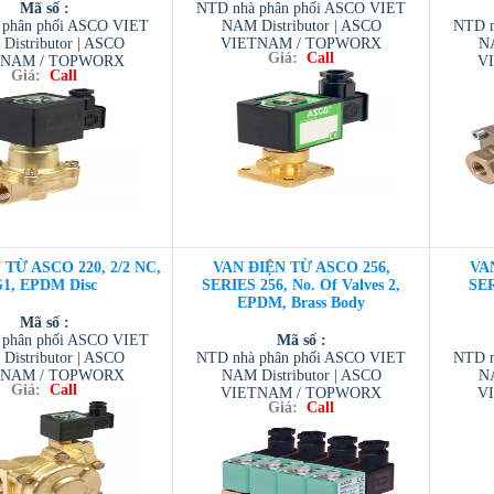
Mã số :
NTD nhà phân phối ASCO VIET
 phân phối ASCO VIET
NAM Distributor | ASCO
NTD n
Distributor | ASCO
VIETNAM / TOPWORX
NA
Giá:
Call
TNAM / TOPWORX
VIETNAM / AVENTIC VIETNAM
V
Giá:
Call
 / AVENTIC VIETNAM
/ TESCOM VIETNAM
VIETN
ESCOM VIETNAM
/
TỪ ASCO 220, 2/2 NC,
VAN ĐIỆN TỪ ASCO 256,
VA
1, EPDM Disc
SERIES 256, No. Of Valves 2,
SER
EPDM, Brass Body
Mã số :
 phân phối ASCO VIET
Mã số :
Distributor | ASCO
NTD nhà phân phối ASCO VIET
NTD n
TNAM / TOPWORX
NAM Distributor | ASCO
NA
Giá:
Call
 / AVENTIC VIETNAM
VIETNAM / TOPWORX
V
Giá:
Call
ESCOM VIETNAM
VIETNAM / AVENTIC VIETNAM
VIETN
/ TESCOM VIETNAM
/