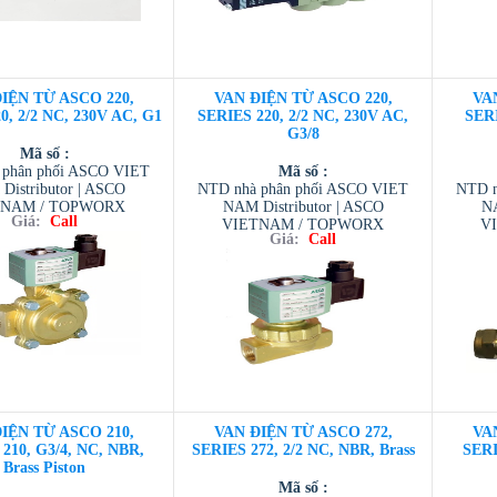
IỆN TỪ ASCO 220,
VAN ĐIỆN TỪ ASCO 220,
VA
0, 2/2 NC, 230V AC, G1
SERIES 220, 2/2 NC, 230V AC,
SERI
G3/8
Mã số :
 phân phối ASCO VIET
Mã số :
Distributor | ASCO
NTD nhà phân phối ASCO VIET
NTD n
TNAM / TOPWORX
NAM Distributor | ASCO
NA
Giá:
Call
 / AVENTIC VIETNAM
VIETNAM / TOPWORX
V
Giá:
Call
ESCOM VIETNAM
VIETNAM / AVENTIC VIETNAM
VIETN
/ TESCOM VIETNAM
/
IỆN TỪ ASCO 210,
VAN ĐIỆN TỪ ASCO 272,
VA
210, G3/4, NC, NBR,
SERIES 272, 2/2 NC, NBR, Brass
SERI
Brass Piston
Mã số :