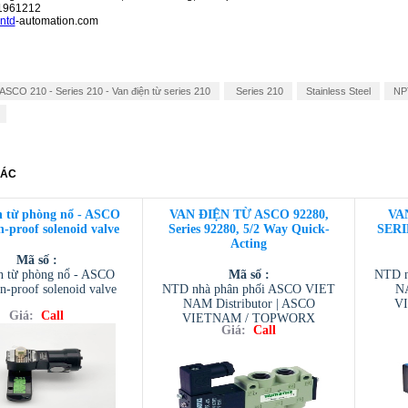
1961212
ntd
-automation.com
ASCO 210 - Series 210 - Van điện từ series 210
Series 210
Stainless Steel
NP
HÁC
n từ phòng nổ - ASCO
VAN ĐIỆN TỪ ASCO 92280,
VA
n-proof solenoid valve
Series 92280, 5/2 Way Quick-
SERIE
Acting
Mã số :
n từ phòng nổ - ASCO
Mã số :
NTD n
n-proof solenoid valve
NTD nhà phân phối ASCO VIET
NA
NAM Distributor | ASCO
V
Giá:
Call
VIETNAM / TOPWORX
VIETN
Giá:
Call
VIETNAM / AVENTIC VIETNAM
/
/ TESCOM VIETNAM