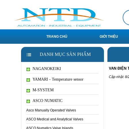
TRANG CHỦ
GIỚI THIỆU
DANH MỤC SẢN PHẨM
VAN ĐIỆN T
NAGANOKEIKI
Cập nhật: 8/
YAMARI - Temperature sensor
M-SYSTEM
ASCO NUMATIC
Asco Manually Operated Valves
ASCO Medical and Analytical Valves
ASCO Numatics Valve Islands