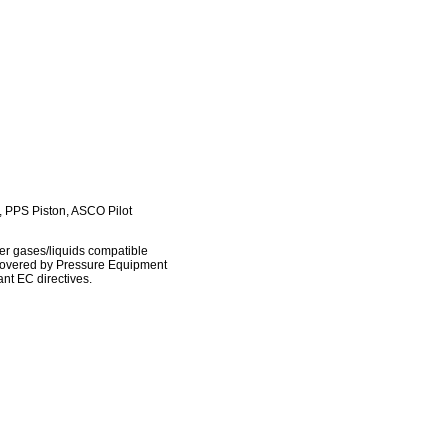
, PPS Piston, ASCO Pilot
her gases/liquids compatible
e covered by Pressure Equipment
ant EC directives.